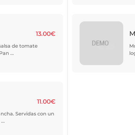
M
13.00€
 salsa de tomate
Mo
Pan ...
lo
11.00€
lancha. Servidas con un
...