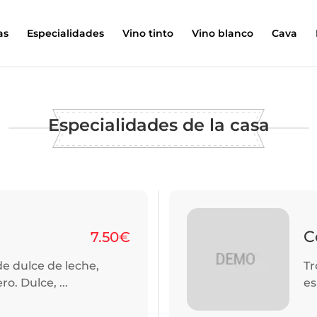
as
Especialidades
Vino tinto
Vino blanco
Cava
Especialidades de la casa
C
7.50€
de dulce de leche,
Tr
. Dulce, ...
es