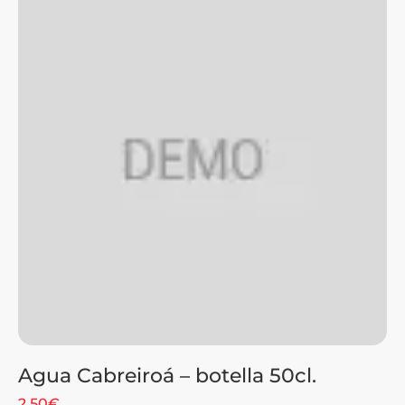
Agua Cabreiroá – botella 50cl.
2.50€